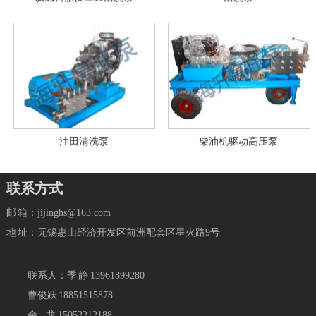
油田清洗泵
柴油机驱动高压泵
联系方式
邮 箱：jijinghs@163.com
地 址：无锡惠山经济开发区前洲配套区星火路9号
联系人：季 静 13961899280
曹俊跃 18851515878
余 龙 15052212188