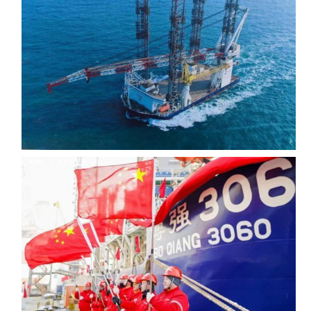
象
我
n
们
g
l
i
s
h