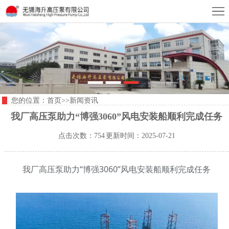
首
页
关
于
总
我
经
新
您的位置：
首页
>>
新闻资讯
们
理
闻
产
我厂高压泵助力“博强3060”风电安装船顺利完成任务
致
资
品
技
点击次数：754 更新时间：2025-07-21
辞
讯
展
术
荣
我厂高压泵助力
“博强3060”风电安装船顺利完成任务
示
参
誉
企
数
资
业
联
质
形
系
E